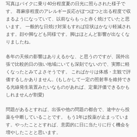
写真はバイクに乗り40分程度夏の日光に照らされた様子で
す。 蕁麻疹程度のアレルギー反応がぽつぽつと出る程度で収
まるようになっていて、以前ならもっと赤く焼けていたと思
います。 一般的な日焼け対策もすれば症状はかなり軽減され
ます。顔や脚なども同様です。脚はほとんど影響が出なくな
りましたね。
各年の天候の影響はありえるかな、と思うのですが、国外出
張で比較的日の強い地域にいても深刻でないので、実際に軽
くなったとみてよさそうです。 こればかりは体感・主観で評
価するしかありません。(もしかして一定の照射率を維持でき
る光線発生装置みたいなものがあれば、定量評価できるかも
しれませんが割愛)
問題があるとすれば、出張や他の問題の都合で、途中から投
薬を中断していることです。 もう1年は投薬が止まっていま
す。やったこととすれば、意図的に日に当たりに行く機会を
増やしたことと思います。