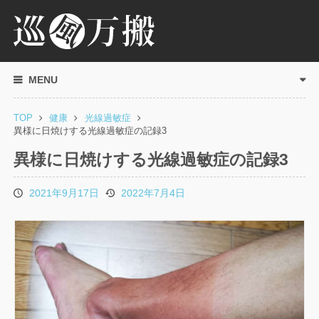
MENU
TOP
健康
光線過敏症
異様に日焼けする光線過敏症の記録3
異様に日焼けする光線過敏症の記録3
2021年9月17日
2022年7月4日
投
更
稿
新
日
日