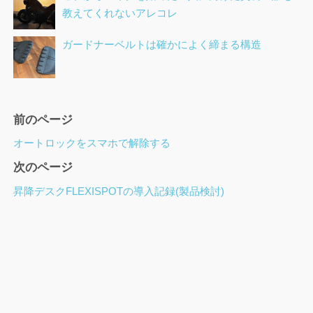
教えてくれないアレコレ
ガードナーベルトは確かによく締まる構造
ペ
前のページ
ー
オートロックをスマホで解除する
ジ
次のページ
ナ
ビ
昇降デスクFLEXISPOTの導入記録(製品検討)
ゲ
ー
シ
ョ
ン