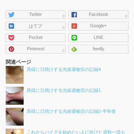
ペ
Twitter
Facebook
0
0
ー
Google+
ジ
はてブ
0
の
Pocket
LINE
シ
ェ
Pinterest
feedly
0
ア
関連ページ
異様に日焼けする光線過敏症の記録4
異様に日焼けする光線過敏症の記録1
異様に日焼けする光線過敏症の記録2-半年後
これからバイクを始めたい人に向けた資料ー誰も