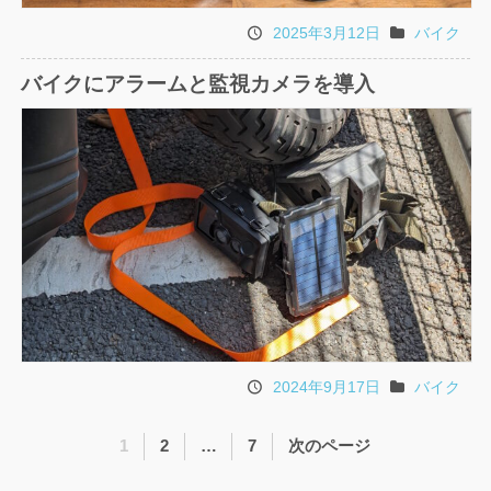
2025年3月12日
バイク
投
カ
稿
テ
バイクにアラームと監視カメラを導入
日
ゴ
リ
2024年9月17日
バイク
投
カ
稿
テ
投
ペ
ペ
ペ
1
2
…
7
次のページ
日
ゴ
稿
ー
ー
ー
リ