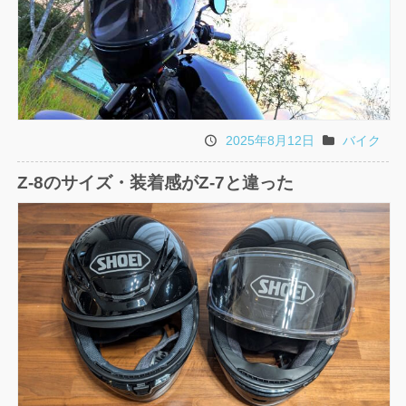
2025年8月12日
バイク
投
カ
稿
テ
Z-8のサイズ・装着感がZ-7と違った
日
ゴ
リ