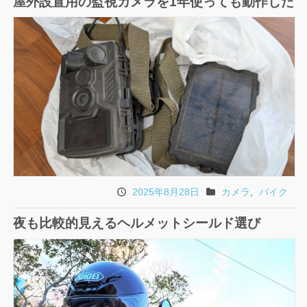
屋外設置用の監視カメラを1年使っても動作した
日
ゴ
リ
2025年8月28日
カメラ
,
バイク
投
カ
稿
テ
夜も比較的見えるヘルメットシールド選び
日
ゴ
リ