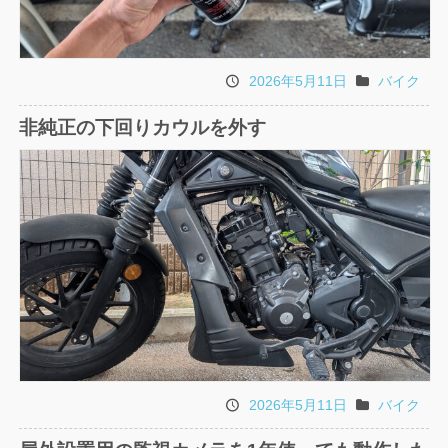
2026年5月11日
バイク
投
カ
稿
テ
非純正の下回りカウルを外す
日
ゴ
リ
2026年5月11日
バイク
投
カ
稿
テ