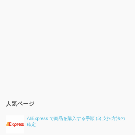
の
ジ
ジ
ジ
ペ
ー
ジ
送
り
人気ページ
AliExpress で商品を購入する手順 (5) 支払方法の
確定