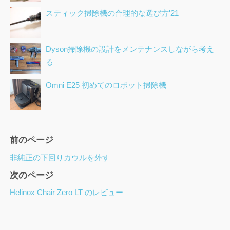
スティック掃除機の合理的な選び方'21
Dyson掃除機の設計をメンテナンスしながら考え
る
Omni E25 初めてのロボット掃除機
ペ
前のページ
ー
非純正の下回りカウルを外す
ジ
次のページ
ナ
ビ
Helinox Chair Zero LT のレビュー
ゲ
ー
シ