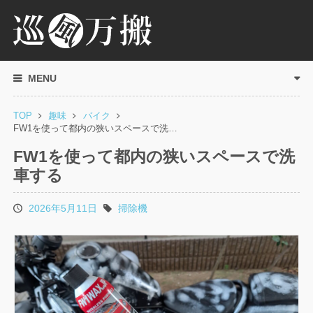
MENU
TOP
趣味
バイク
FW1を使って都内の狭いスペースで洗…
FW1を使って都内の狭いスペースで洗
車する
2026年5月11日
掃除機
投
タ
稿
グ
日