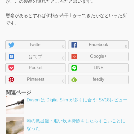
が、この製品の優れたところだと思います。
懸念があるとすれば価格が若干上がってきたかなといった所
です。
ペ
Twitter
Facebook
0
0
ー
Google+
ジ
はてブ
0
の
Pocket
LINE
シ
ェ
Pinterest
feedly
0
ア
関連ページ
Dyson は Digital Slim が多くに合う: SV18レビュー
噂の風呂釜・追い炊き掃除をしたらすごいことに
なった