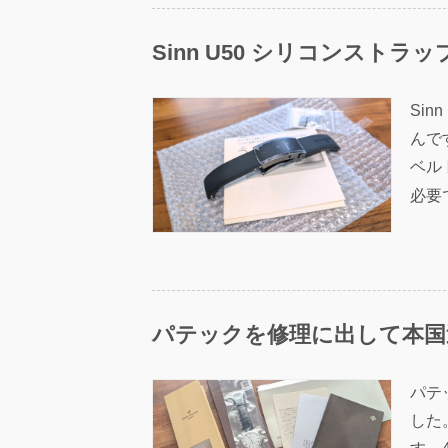
Sinn U50 シリコンスト
Si
んで
ベル
必要
パテックを修理に出して本国
パテ
した