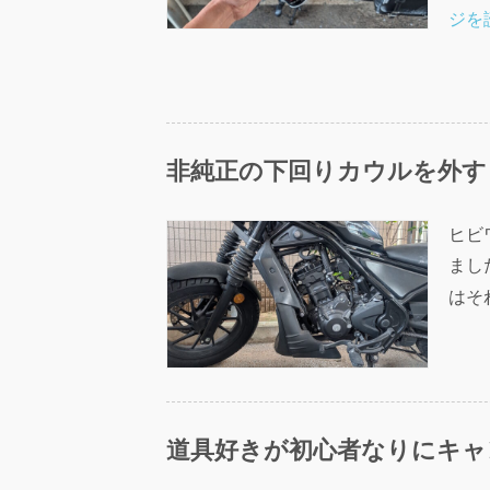
ジを
非純正の下回りカウルを外す
ヒビ
まし
はそ
道具好きが初心者なりにキャ