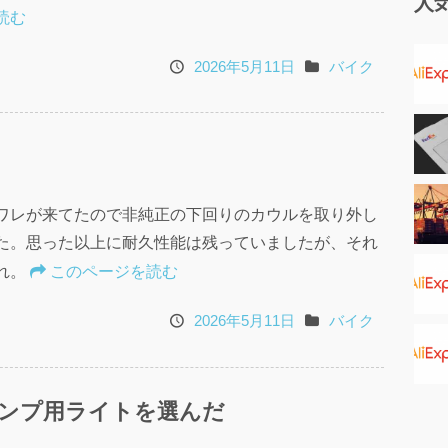
人
読む
2026年5月11日
バイク
投
カ
稿
テ
日
ゴ
リ
ワレが来てたので非純正の下回りのカウルを取り外し
た。思った以上に耐久性能は残っていましたが、それ
れ。
このページを読む
2026年5月11日
バイク
投
カ
稿
テ
日
ゴ
ンプ用ライトを選んだ
リ