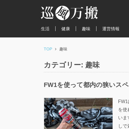
生活
健康
趣味
運営情報
TOP
趣味
カテゴリー:
趣味
FW1を使って都内の狭いス
FW
を使
いま
しで