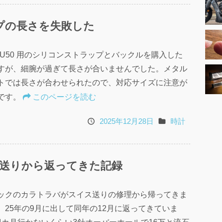
日
ゴ
ラップの長さを失敗した
リ
nn U50 用のシリコンストラップとバックルを購入した
すが、細腕が過ぎて長さが合いませんでした。メタル
トでは長さが合わせられたので、対応サイズに注意が
です。
このページを読む
2025年12月28日
時計
投
カ
稿
テ
日
ゴ
送りから返ってきた記録
リ
ックのカラトラバがスイス送りの修理から帰ってきま
。25年の9月に出して同年の12月に返ってきていま