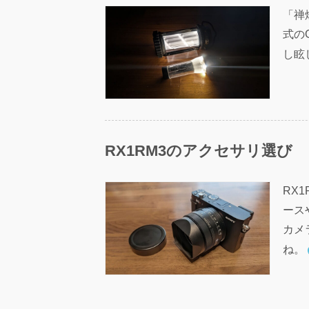
「禅
式の
し眩
RX1RM3のアクセサリ選び
RX
ース
カメ
ね。