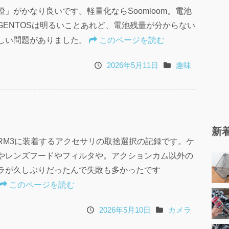
燈」がかなり良いです。軽量化ならSoomloom。電池
GENTOSは明るいことあれど、電池残量が分からない
しい問題がありました。
このページを読む
2026年5月11日
趣味
投
カ
稿
テ
日
ゴ
リ
新
1RM3に装着するアクセサリの取捨選択の記録です。ケ
やレンズフードやフィルタや。アクションカム以外の
ラが久しぶりだったんで失敗も多かったです
このページを読む
2026年5月10日
カメラ
投
カ
稿
テ