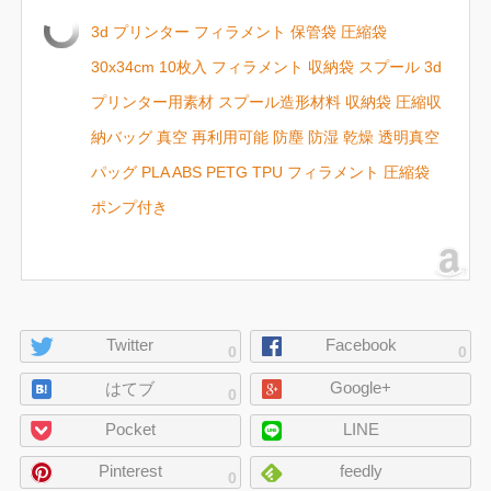
3d プリンター フィラメント 保管袋 圧縮袋
30x34cm 10枚入 フィラメント 収納袋 スプール 3d
プリンター用素材 スプール造形材料 収納袋 圧縮収
納バッグ 真空 再利用可能 防塵 防湿 乾燥 透明真空
パッグ PLA ABS PETG TPU フィラメント 圧縮袋
ポンプ付き
ペ
Twitter
Facebook
0
0
ー
Google+
ジ
はてブ
0
の
Pocket
LINE
シ
ェ
Pinterest
feedly
0