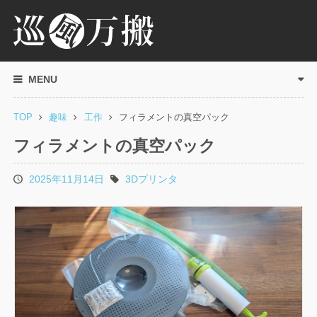
MENU
TOP
趣味
工作
フィラメントの真空パック
フィラメントの真空パック
2025年11月14日
3Dプリンタ
投
タ
稿
グ
日