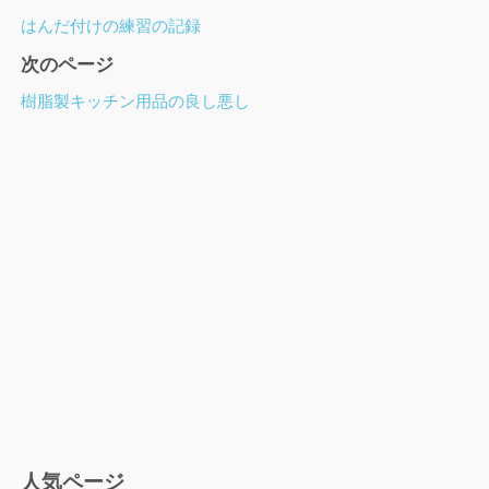
ー
はんだ付けの練習の記録
ジ
次のページ
ナ
ビ
樹脂製キッチン用品の良し悪し
ゲ
ー
シ
ョ
ン
人気ページ