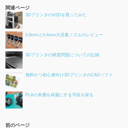
ア
関連ページ
3DプリンタのH2Dを買ってみた
0.8mmと0.4mm大流量ノズルのレビュー
3Dプリンタの精度問題についての記録
無料かつ初心者向け3DプリンタのCADソフト
PLAの表層を綺麗にする手段を探る
ペ
前のページ