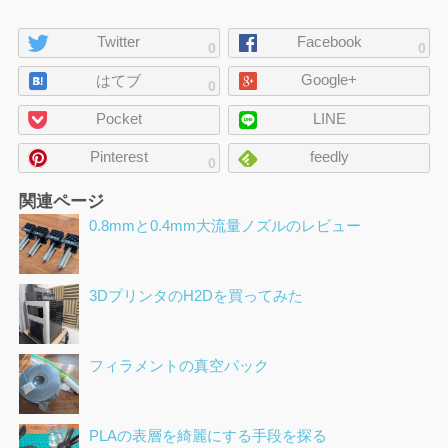
ペ
Twitter
Facebook
0
0
ー
Google+
ジ
はてブ
0
の
Pocket
LINE
シ
ェ
Pinterest
feedly
0
ア
関連ページ
0.8mmと0.4mm大流量ノズルのレビュー
3DプリンタのH2Dを買ってみた
フィラメントの真空パック
PLAの表層を綺麗にする手段を探る