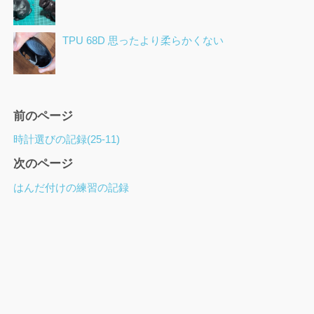
TPU 68D 思ったより柔らかくない
ペ
前のページ
ー
時計選びの記録(25-11)
ジ
次のページ
ナ
ビ
はんだ付けの練習の記録
ゲ
ー
シ
ョ
ン