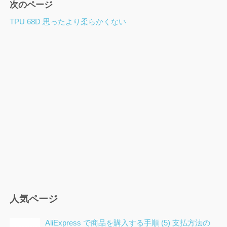
次のページ
ナ
ビ
TPU 68D 思ったより柔らかくない
ゲ
ー
シ
ョ
ン
人気ページ
AliExpress で商品を購入する手順 (5) 支払方法の