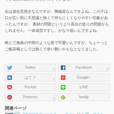
右は波佐見焼きなんですが、陶磁器なんですよね。この子は
口が広い割に不思議と熱くて持ちにくくなりやすい印象があ
ったんですが、 素材の問題というより高台の造りの問題かも
しれません。一体成型ですし、かなり低いんですよね。
椀と三角錐の中間のような形で可愛いんですが、ちょーっと
ご飯茶碗としては熱くて使い難いかもなとなりました。
ペ
Twitter
Facebook
0
0
ー
Google+
ジ
はてブ
0
の
Pocket
LINE
シ
ェ
Pinterest
feedly
0
ア
関連ページ