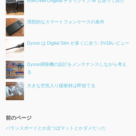
RIMOWA Original チェックイン M も買ってみた
理想的なスマートフォンケースの条件
Dyson は Digital Slim が多くに合う: SV18レビュー
Dyson掃除機の設計をメンテナンスしながら考え
る
大きな空気入り緩衝材は即捨てる
ペ
前のページ
ー
バランスボードとか足つぼマットとかダメだった
ジ