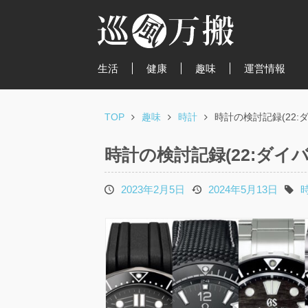
生活
健康
趣味
運営情報
TOP
趣味
時計
時計の検討記録(22:
時計の検討記録(22:ダイバ
2023年2月5日
2024年5月13日
投
更
タ
稿
新
グ
日
日