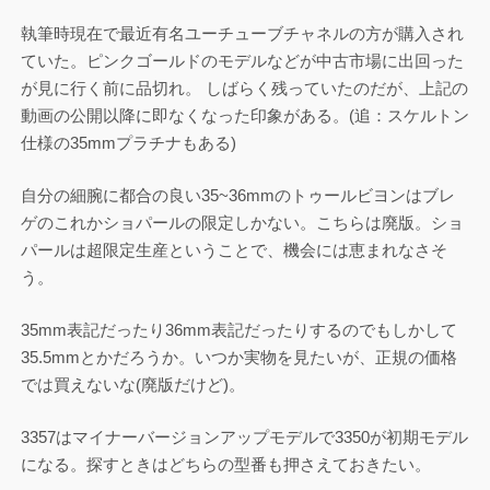
執筆時現在で最近有名ユーチューブチャネルの方が購入され
ていた。ピンクゴールドのモデルなどが中古市場に出回った
が見に行く前に品切れ。 しばらく残っていたのだが、上記の
動画の公開以降に即なくなった印象がある。(追：スケルトン
仕様の35mmプラチナもある)
自分の細腕に都合の良い35~36mmのトゥールビヨンはブレ
ゲのこれかショパールの限定しかない。こちらは廃版。ショ
パールは超限定生産ということで、機会には恵まれなさそ
う。
35mm表記だったり36mm表記だったりするのでもしかして
35.5mmとかだろうか。いつか実物を見たいが、正規の価格
では買えないな(廃版だけど)。
3357はマイナーバージョンアップモデルで3350が初期モデル
になる。探すときはどちらの型番も押さえておきたい。