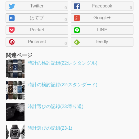
ペ
Twitter
Facebook
0
0
ー
Google+
ジ
はてブ
0
の
Pocket
LINE
シ
ェ
Pinterest
feedly
0
ア
関連ページ
時計の検討記録(22:レクタングル)
時計の検討記録(22:スタンダード)
時計選びの記録(23:寄り道)
時計選びの記録(23-1)