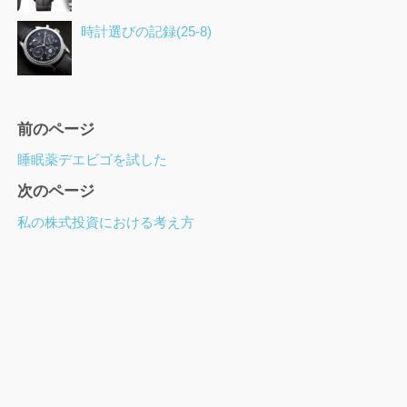
時計選びの記録(25-8)
ペ
前のページ
ー
睡眠薬デエビゴを試した
ジ
次のページ
ナ
ビ
私の株式投資における考え方
ゲ
ー
シ
ョ
ン