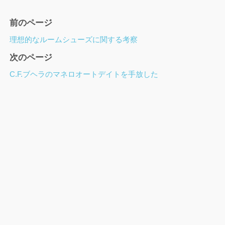
ペ
前のページ
ー
理想的なルームシューズに関する考察
ジ
次のページ
ナ
ビ
C.F.ブヘラのマネロオートデイトを手放した
ゲ
ー
シ
ョ
ン