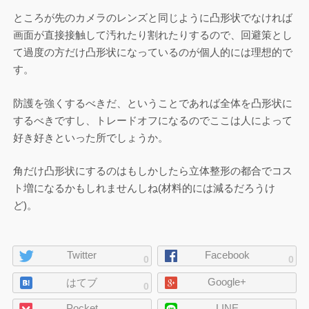
ところが先のカメラのレンズと同じように凸形状でなければ
画面が直接接触して汚れたり割れたりするので、回避策とし
て過度の方だけ凸形状になっているのが個人的には理想的で
す。
防護を強くするべきだ、ということであれば全体を凸形状に
するべきですし、トレードオフになるのでここは人によって
好き好きといった所でしょうか。
角だけ凸形状にするのはもしかしたら立体整形の都合でコス
ト増になるかもしれませんしね(材料的には減るだろうけ
ど)。
ペ
Twitter
Facebook
0
0
ー
Google+
ジ
はてブ
0
の
Pocket
LINE