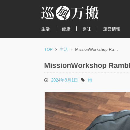
生活
健康
趣味
運営情報
TOP
生活
MissionWorkshop Ra…
MissionWorkshop Ra
2024年9月1日
鞄
投
タ
稿
グ
日