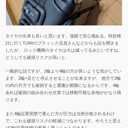
タイヤの出来も良いと思います。強固で安心感ある。時折検
討に行くTUMIのブティック店員さんなどからも話を聞きま
したが、 ロック機構のタイヤは今は減ってるみたいですね。
どうしても破損リスクが高いと。
一般的な話ですが、2輪より4輪の方が良いような気がしてい
ます。2輪+足だと停止させることが出来ますが、 他方で2輪
の内の片方でも破損すると運搬が困難になるからです。4輪
あれば破損の組み合わせ次第では移動可能な余地がかなり残
ります。
また4輪設置状態で運んだ方が圧力は当然分散されるわけ
で、これも破損リスクの軽減につながります。やろうと思え
ば2輪設置状態で素早く運ぶこともできるし。