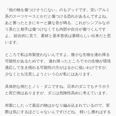
「他の物を傷つけそうにない」のもグッドです。安いアルミ
系のスーツケースとかだと傷つける恐れがあるんですよね。
あと擦ったときにキーと嫌な音が鳴る。これがシンプルなポ
リ系だと相手は傷つけなくても内部や自分が傷つくんです
よ。 総合的に見て、素材と基本形状は素晴らしい出来だと思
います。
ところで私は布製使わないんですよ。微小な生物を連れ帰る
可能性があるためです。 連れ帰ったところでその生物が環境
適応して生き残れる可能性の方がはるかに低いわけですが、
少なくとも注意しようという心が私にはあります。
具体的な例だとノミ・ダニですね。日本のダニでもチラホラ
と死亡例はありますが、ダニは危険性高めに考えています。
布製にしたって最近の物はかなり編み込まれているので、実
際は気にするほどじゃないんですけどね。 軽いし擦れはする