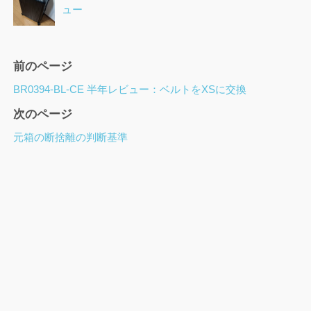
ュー
ペ
前のページ
ー
BR0394-BL-CE 半年レビュー：ベルトをXSに交換
ジ
次のページ
ナ
ビ
元箱の断捨離の判断基準
ゲ
ー
シ
ョ
ン