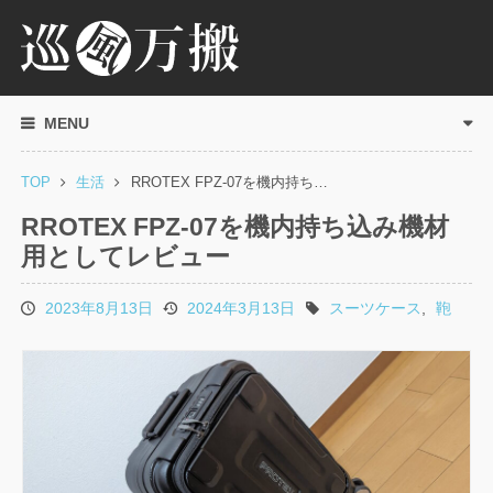
MENU
TOP
生活
RROTEX FPZ-07を機内持ち…
RROTEX FPZ-07を機内持ち込み機材
用としてレビュー
2023年8月13日
2024年3月13日
スーツケース
,
鞄
投
更
タ
稿
新
グ
日
日