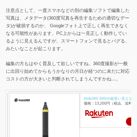
注意点として、一度スマホなどの別の編集ソフトで編集した
写真は、メタデータ(360度写真を再生するための適切なデー
タ)が破損するのか、 Googleフォト上で正しく再生できなく
なる可能性があります。PC上からは一見正しく動作してい
るように見えるんですが、スマートフォンで見るとバグる、
みたいなことが起こります。
編集の方もはやく普及して欲しいですね。360度撮影が一般
に出回り始めてからもうかなりの月日が経つのに未だに対応
コストの方が大きいと判断されてしまうんですかね…。
Insta360 300cm超長い見えな
価格：13,200円（税込、送料無
楽