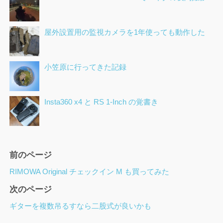
屋外設置用の監視カメラを1年使っても動作した
小笠原に行ってきた記録
Insta360 x4 と RS 1-Inch の覚書き
ペ
前のページ
ー
RIMOWA Original チェックイン M も買ってみた
ジ
次のページ
ナ
ビ
ギターを複数吊るすなら二股式が良いかも
ゲ