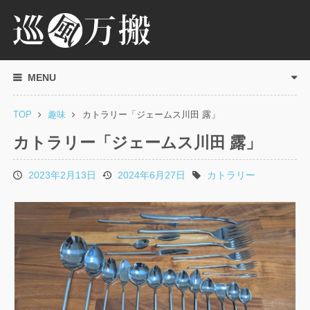
MENU
TOP
趣味
カトラリー「ジェームス川田 露」
カトラリー「ジェームス川田 露」
2023年2月13日
2024年6月27日
カトラリー
投
更
タ
稿
新
グ
日
日