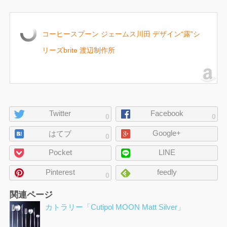
コーヒースプーン ジェームス川田 デザイン“露”シ
リーズbrite 渡辺制作所
ペ
Twitter
Facebook
0
0
ー
Google+
ジ
はてブ
0
の
Pocket
LINE
シ
ェ
Pinterest
feedly
0
ア
関連ページ
カトラリー「Cutipol MOON Matt Silver」