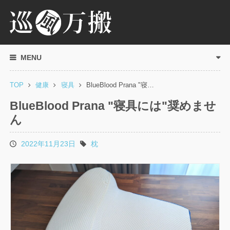
MENU
TOP
健康
寝具
BlueBlood Prana "寝…
BlueBlood Prana "寝具には"奨めませ
ん
2022年11月23日
枕
投
タ
稿
グ
日