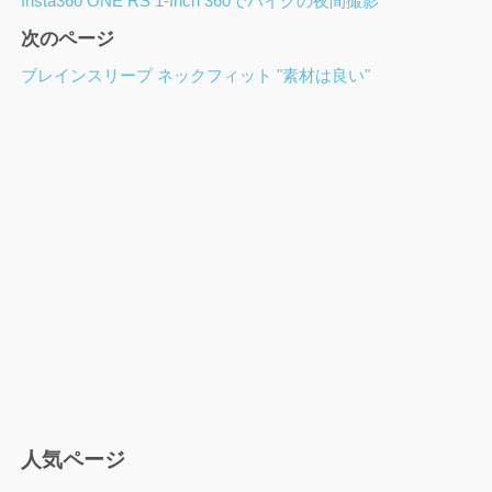
Insta360 ONE RS 1-Inch 360でバイクの夜間撮影
ジ
次のページ
ナ
ビ
ブレインスリープ ネックフィット "素材は良い"
ゲ
ー
シ
ョ
ン
人気ページ