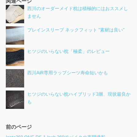
関連ページ
西川のオーダーメイド枕は積極的にはおススメし
ません
ブレインスリープ ネックフィット "素材は良い"
ヒツジのいらない枕「極柔」のレビュー
西川AiR専用ラップシーツ寿命短いかも
ヒツジのいらない枕ハイブリッド3層、現状最良か
も
ペ
前のページ
ー