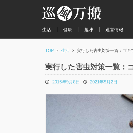
生活
健康
趣味
運営情報
TOP
生活
実行した害虫対策一覧：ゴキ
実行した害虫対策一覧：
2016年9月8日
2021年9月2日
投
更
稿
新
日
日