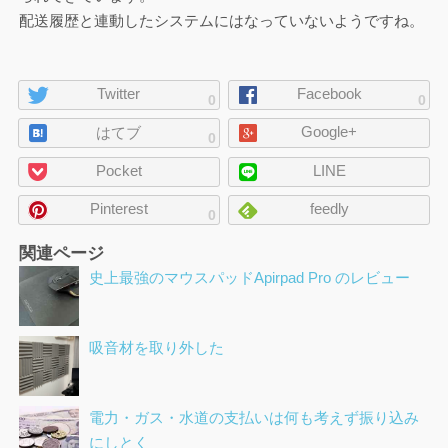
配送履歴と連動したシステムにはなっていないようですね。
ペ
Twitter
Facebook
0
0
ー
Google+
ジ
はてブ
0
の
Pocket
LINE
シ
ェ
Pinterest
feedly
0
ア
関連ページ
史上最強のマウスパッドApirpad Pro のレビュー
吸音材を取り外した
電力・ガス・水道の支払いは何も考えず振り込み
にしとく