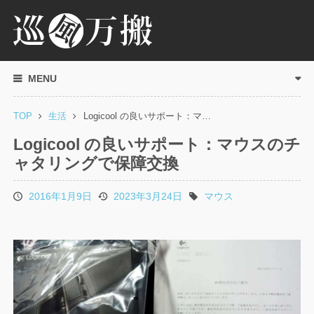
MENU
TOP
生活
Logicool の良いサポート：マ…
Logicool の良いサポート：マウスのチ
ャタリングで保障交換
2016年1月9日
2023年3月24日
マウス
投
更
タ
稿
新
グ
日
日