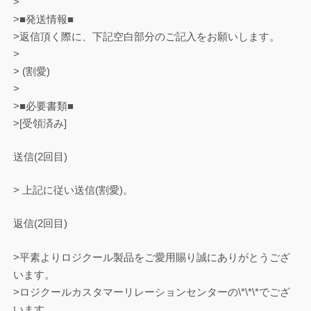
>
>■発送情報■
>返信頂く際に、下記空白部分のご記入をお願いします。
>
> (割愛)
>
>■必要書類■
>[受領済み]
送信(2回目)
> 上記に従い送信(割愛)。
返信(2回目)
>平素よりロジクール製品をご愛用賜り誠にありがとうござ
います。
>ロジクールカスタマーリレーションセンターの\*\*\*でござ
います。