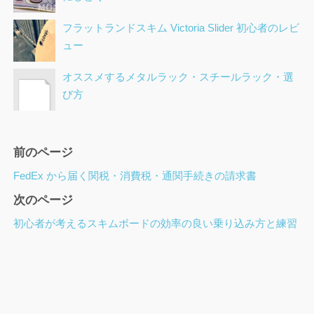
フラットランドスキム Victoria Slider 初心者のレビ
ュー
オススメするメタルラック・スチールラック・選
び方
ペ
前のページ
ー
FedEx から届く関税・消費税・通関手続きの請求書
ジ
次のページ
ナ
ビ
初心者が考えるスキムボードの効率の良い乗り込み方と練習
ゲ
ー
シ
ョ
ン