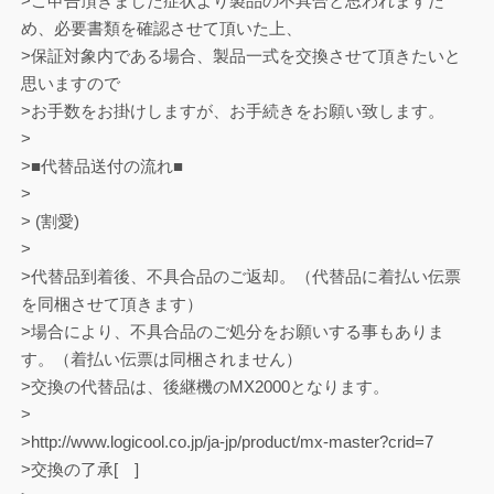
>ご申告頂きました症状より製品の不具合と思われますた
め、必要書類を確認させて頂いた上、
>保証対象内である場合、製品一式を交換させて頂きたいと
思いますので
>お手数をお掛けしますが、お手続きをお願い致します。
>
>■代替品送付の流れ■
>
> (割愛)
>
>代替品到着後、不具合品のご返却。（代替品に着払い伝票
を同梱させて頂きます）
>場合により、不具合品のご処分をお願いする事もありま
す。（着払い伝票は同梱されません）
>交換の代替品は、後継機のMX2000となります。
>
>http://www.logicool.co.jp/ja-jp/product/mx-master?crid=7
>交換の了承[ ]