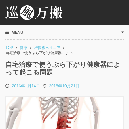
MENU
TOP
健康
椎間板ヘルニア
自宅治療で使うぶら下がり健康器によっ…
自宅治療で使うぶら下がり健康器によ
って起こる問題
2016年1月14日
2018年10月21日
投
更
稿
新
日
日