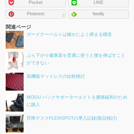
Pocket
LINE
シ
ェ
Pinterest
feedly
0
ア
関連ページ
ガードナーベルトは確かによく締まる構造
ぶら下がり健康器を普通に使うと腰を伸ばすこと
ができない
高機能マットレスの比較検討
MOGU バックサポーターエイトを腰痛緩和のため
に購入
昇降デスクFLEXISPOTの導入記録(製品検討)