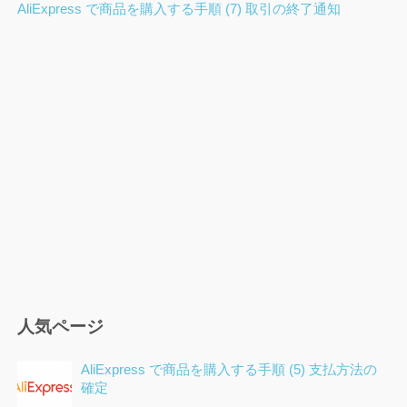
ビ
AliExpress で商品を購入する手順 (7) 取引の終了通知
ゲ
ー
シ
ョ
ン
人気ページ
AliExpress で商品を購入する手順 (5) 支払方法の
確定