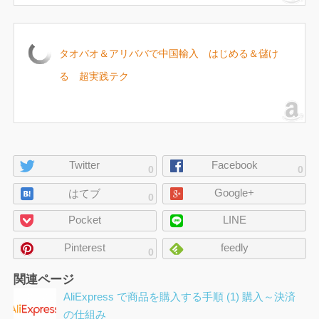
タオバオ＆アリババで中国輸入 はじめる＆儲け
る 超実践テク
ペ
Twitter
Facebook
0
0
ー
Google+
ジ
はてブ
0
の
Pocket
LINE
シ
ェ
Pinterest
feedly
0
ア
関連ページ
AliExpress で商品を購入する手順 (1) 購入～決済
の仕組み