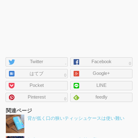
ペ
Twitter
Facebook
-
0
ー
Google+
ジ
はてブ
0
の
Pocket
LINE
シ
ェ
Pinterest
feedly
0
ア
関連ページ
背が低く口の狭いティッシュケースは使い難い