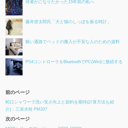
何者かになりたかった15年前の私へ
藤井啓太郎氏「犬と猫のしっぽを振る時計」
狭い通路でベッドの搬入が不安な人のための資料
PS4コントローラをBluetoothでPC(Win)に接続する
ペ
前のページ
ー
蛇口シャワーで洗い安さ向上と節約を期待(計算方法も紹
ジ
介)：三栄水栓 PM207
ナ
次のページ
ビ
ゲ