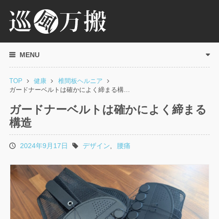
MENU
TOP
健康
椎間板ヘルニア
ガードナーベルトは確かによく締まる構…
ガードナーベルトは確かによく締まる
構造
2024年9月17日
デザイン
,
腰痛
投
タ
稿
グ
日