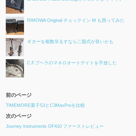
RIMOWA Original チェックイン M も買ってみた
ギターを複数吊るすなら二股式が良いかも
C.F.ブヘラのマネロオートデイトを手放した
ペ
前のページ
ー
TIMEMORE栗子S3とC3MaxProを比較
ジ
次のページ
ナ
ビ
Journey Instruments OF410 ファーストレビュー
ゲ