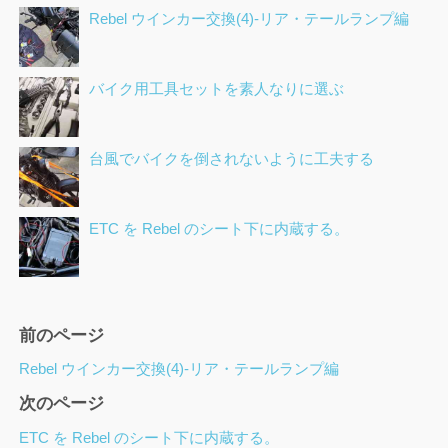
Rebel ウインカー交換(4)-リア・テールランプ編
バイク用工具セットを素人なりに選ぶ
台風でバイクを倒されないように工夫する
ETC を Rebel のシート下に内蔵する。
ペ
前のページ
ー
Rebel ウインカー交換(4)-リア・テールランプ編
ジ
次のページ
ナ
ビ
ETC を Rebel のシート下に内蔵する。