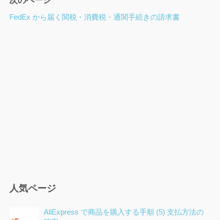
次のページ
ナ
ビ
FedEx から届く関税・消費税・通関手続きの請求書
ゲ
ー
シ
ョ
ン
人気ページ
AliExpress で商品を購入する手順 (5) 支払方法の