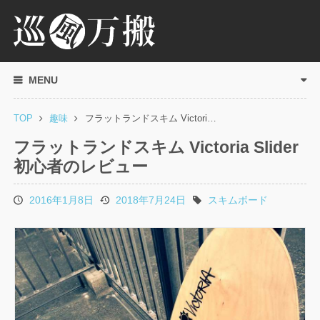
MENU
TOP
趣味
フラットランドスキム Victori…
フラットランドスキム Victoria Slider
初心者のレビュー
2016年1月8日
2018年7月24日
スキムボード
投
更
タ
稿
新
グ
日
日