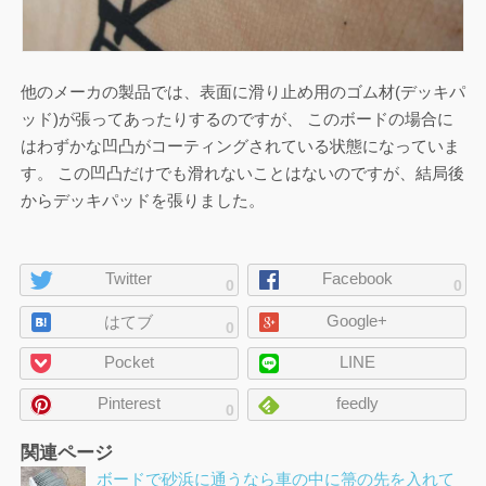
他のメーカの製品では、表面に滑り止め用のゴム材(デッキパ
ッド)が張ってあったりするのですが、 このボードの場合に
はわずかな凹凸がコーティングされている状態になっていま
す。 この凹凸だけでも滑れないことはないのですが、結局後
からデッキパッドを張りました。
ペ
Twitter
Facebook
0
0
ー
Google+
ジ
はてブ
0
の
Pocket
LINE
シ
ェ
Pinterest
feedly
0
ア
関連ページ
ボードで砂浜に通うなら車の中に箒の先を入れて