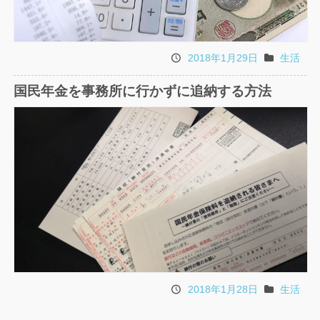
2018年1月29日
生活
投
カ
稿
テ
国民年金を事務所に行かずに追納する方法
日
ゴ
リ
2018年1月28日
生活
投
カ
稿
テ