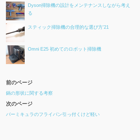
Dyson掃除機の設計をメンテナンスしながら考え
る
スティック掃除機の合理的な選び方'21
Omni E25 初めてのロボット掃除機
ペ
前のページ
ー
鍋の形状に関する考察
ジ
次のページ
ナ
ビ
バーミキュラのフライパン引っ付くけど軽い
ゲ
ー
シ