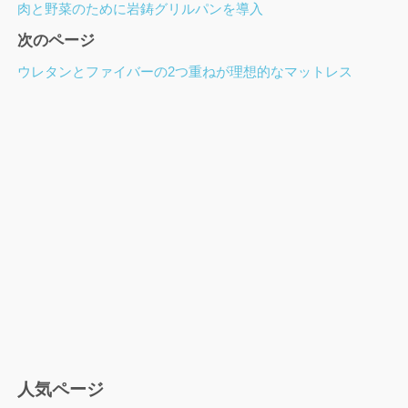
ー
肉と野菜のために岩鋳グリルパンを導入
ジ
次のページ
ナ
ビ
ウレタンとファイバーの2つ重ねが理想的なマットレス
ゲ
ー
シ
ョ
ン
人気ページ