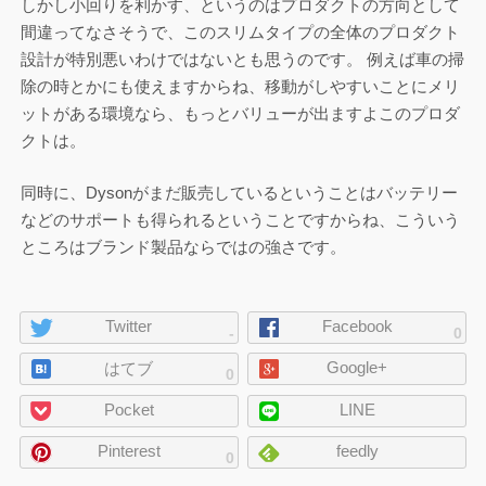
しかし小回りを利かす、というのはプロダクトの方向として
間違ってなさそうで、このスリムタイプの全体のプロダクト
設計が特別悪いわけではないとも思うのです。 例えば車の掃
除の時とかにも使えますからね、移動がしやすいことにメリ
ットがある環境なら、もっとバリューが出ますよこのプロダ
クトは。
同時に、Dysonがまだ販売しているということはバッテリー
などのサポートも得られるということですからね、こういう
ところはブランド製品ならではの強さです。
ペ
Twitter
Facebook
-
0
ー
Google+
ジ
はてブ
0
の
Pocket
LINE
シ
ェ
Pinterest
feedly
0
ア