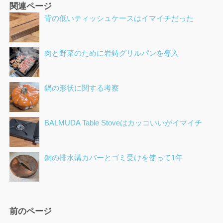
関連ページ
背の低いティッシュケースはイマイチだった
肉と野菜のために岩鋳グリルパンを導入
鍋の形状に関する考察
BALMUDA Table Stoveはカッコいいがイマイチ
銅の排水溝カバーとゴミ受けを使って1年
ペ
前のページ