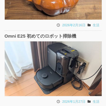
2026年2月16日
生活
投
カ
稿
テ
Omni E25 初めてのロボット掃除機
日
ゴ
リ
2026年1月27日
生活
投
カ