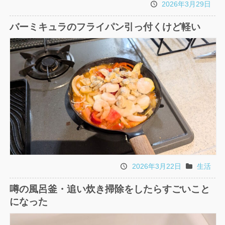
2026年3月29日
投
稿
バーミキュラのフライパン引っ付くけど軽い
日
2026年3月22日
生活
投
カ
稿
テ
噂の風呂釜・追い炊き掃除をしたらすごいこと
日
ゴ
になった
リ