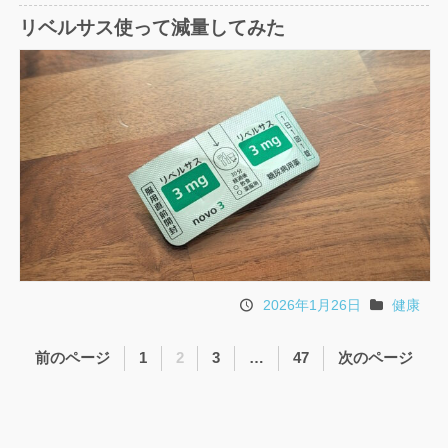
稿
テ
リベルサス使って減量してみた
日
ゴ
リ
2026年1月26日
健康
投
カ
稿
テ
投
ペ
ペ
ペ
ペ
前のページ
1
2
3
…
47
次のページ
日
ゴ
稿
ー
ー
ー
ー
リ
の
ジ
ジ
ジ
ジ
ペ