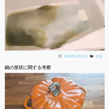
2026年3月12日
生活
投
カ
稿
テ
鍋の形状に関する考察
日
ゴ
リ