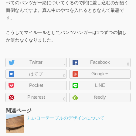
べてのパンツが一緒についてくるので間に差し込むのが酷く
面倒なんですよ。真ん中のやつを入れるときなんて最悪で
す。
こうしてマイルールとしてパンツハンガーは1つずつの物し
か使わなくなりました。
ペ
Twitter
Facebook
-
0
ー
Google+
ジ
はてブ
0
の
Pocket
LINE
シ
ェ
Pinterest
feedly
0
ア
関連ページ
丸いローテーブルのデザインについて