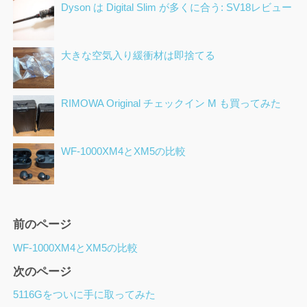
Dyson は Digital Slim が多くに合う: SV18レビュー
大きな空気入り緩衝材は即捨てる
RIMOWA Original チェックイン M も買ってみた
WF-1000XM4とXM5の比較
ペ
前のページ
ー
WF-1000XM4とXM5の比較
ジ
次のページ
ナ
ビ
5116Gをついに手に取ってみた